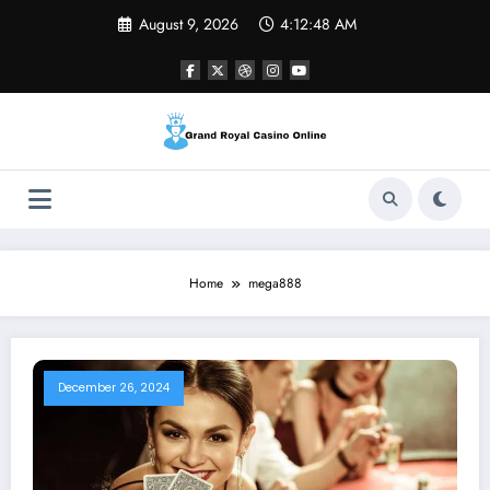
Skip
August 9, 2026
4:12:48 AM
to
content
Home
mega888
December 26, 2024