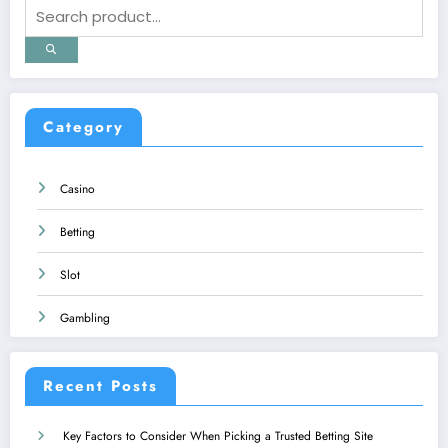
Category
Casino
Betting
Slot
Gambling
Recent Posts
Key Factors to Consider When Picking a Trusted Betting Site